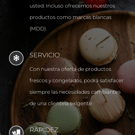
usted. Incluso ofrecemos nuestros
productos como marcas blancas
(MDD).
SERVICIO
Con nuestra oferta de productos
frescos y congelados, podrá satisfacer
siempre las necesidades cambiantes
de una clientela exigente.
RAPIDEZ