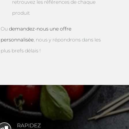
retrouvez les références de chaque
produit
Ou
demandez-nous une offre
personnalisée
, nous y répondrons dans les
plus brefs délais !
RAPIDEZ