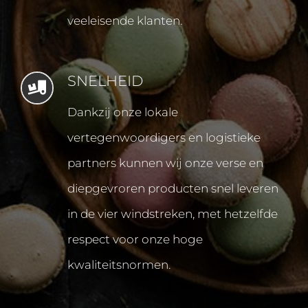
veeleisende klanten.
SNELHEID
Dankzij onze lokale
vertegenwoordigers en logistieke
partners kunnen wij onze verse en
diepgevroren producten snel leveren
in de vier windstreken, met hetzelfde
respect voor onze hoge
kwaliteitsnormen.