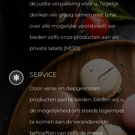
de juiste verpakking voor u. Tegelijk
denken we graag samen met u na
over alle mogelijke voorstellen; we
bieden zelfs onze producten aan als
private labels (MDD).
SERVICE
Door verse en diepgevroren
producten aan te bieden, bieden wij u
de mogelijkheid om steeds tegemoet
te komen aan de veranderende
behoeften van zelfs de meest